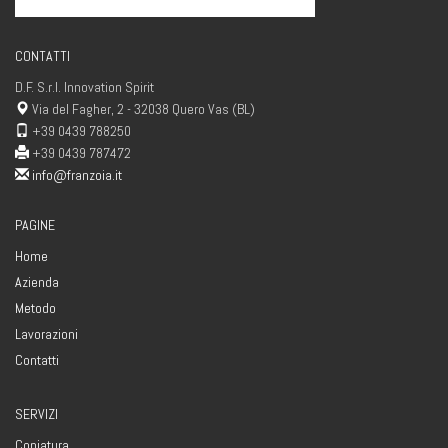
CONTATTI
D.F. S.r.l. Innovation Spirit
Via del Fagher, 2 - 32038 Quero Vas (BL)
+39 0439 788250
+39 0439 787472
info@franzoia.it
PAGINE
Home
Azienda
Metodo
Lavorazioni
Contatti
SERVIZI
Coniatura