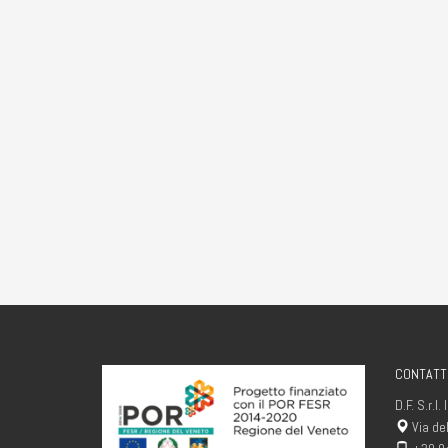
CONTATT
D.F. S.r.l.
Via de