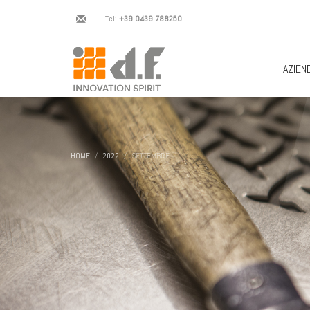
Tel:
+39 0439 788250
AZIEN
HOME
2022
SETTEMBRE