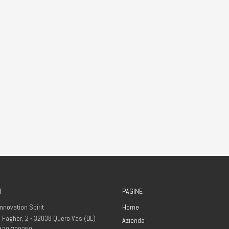
I
PAGINE
 Innovation Spirit
Home
l Fagher, 2 - 32038 Quero Vas (BL)
Azienda