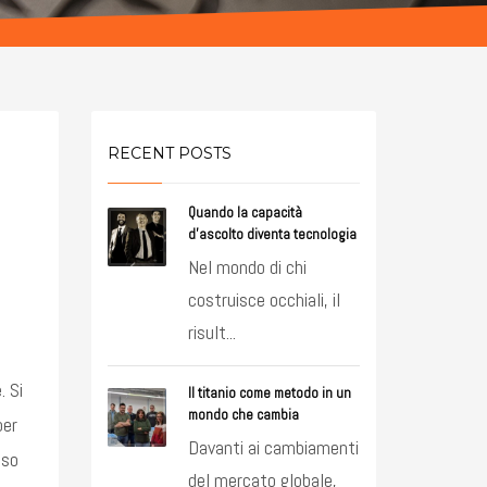
RECENT POSTS
Quando la capacità
d’ascolto diventa tecnologia
Nel mondo di chi
costruisce occhiali, il
risult...
. Si
Il titanio come metodo in un
mondo che cambia
per
Davanti ai cambiamenti
sso
del mercato globale,